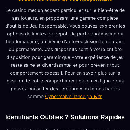
Le casino met un accent particulier sur le bien-être de
ses joueurs, en proposant une gamme complète
d'outils de Jeu Responsable. Vous pouvez explorer les
options de limites de dépôt, de perte quotidienne ou
hebdomadaire, ou même d'auto-exclusion temporaire
ou permanente. Ces dispositifs sont à votre entière
disposition pour garantir que votre expérience de jeu
reste saine et divertissante, et pour prévenir tout
comportement excessif. Pour en savoir plus sur la
gestion de votre comportement de jeu en ligne, vous
pouvez consulter des ressources externes fiables
comme
Cybermalveillance.gouv.fr
.
Identifiants Oubliés ? Solutions Rapides