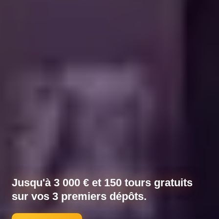
Jusqu'à 3 000 € et 150 tours gratuits
sur vos 3 premiers dépôts.