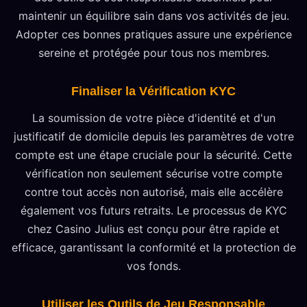
maintenir un équilibre sain dans vos activités de jeu.
Adopter ces bonnes pratiques assure une expérience
sereine et protégée pour tous nos membres.
Finaliser la Vérification KYC
La soumission de votre pièce d'identité et d'un
justificatif de domicile depuis les paramètres de votre
compte est une étape cruciale pour la sécurité. Cette
vérification non seulement sécurise votre compte
contre tout accès non autorisé, mais elle accélère
également vos futurs retraits. Le processus de KYC
chez Casino Julius est conçu pour être rapide et
efficace, garantissant la conformité et la protection de
vos fonds.
Utiliser les Outils de Jeu Responsable