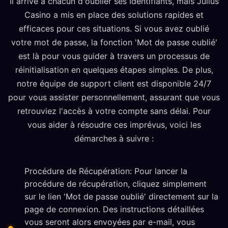
Il arrive à chacun d'oublier ses identifiants, mais Julius
Casino a mis en place des solutions rapides et
efficaces pour ces situations. Si vous avez oublié
votre mot de passe, la fonction 'Mot de passe oublié'
est là pour vous guider à travers un processus de
réinitialisation en quelques étapes simples. De plus,
notre équipe de support client est disponible 24/7
pour vous assister personnellement, assurant que vous
retrouviez l'accès à votre compte sans délai. Pour
vous aider à résoudre ces imprévus, voici les
démarches à suivre :
Procédure de Récupération: Pour lancer la
procédure de récupération, cliquez simplement
sur le lien 'Mot de passe oublié' directement sur la
page de connexion. Des instructions détaillées
vous seront alors envoyées par e-mail, vous