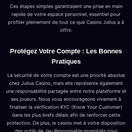
Ces étapes simples garantissent une prise en main
rapide de votre espace personnel, essentiel pour
profiter pleinement de tout ce que Casino Julius a à
offrir.
Protégez Votre Compte : Les Bonnes
Pratiques
La sécurité de votre compte est une priorité absolue
chez Julius Casino, mais elle représente également
une responsabilité partagée entre notre plateforme et
ses joueurs. Nous vous encourageons vivement à
finaliser la vérification KYC (Know Your Customer)
dans les plus brefs délais afin de renforcer cette
protection. De plus, le casino met à votre disposition
des outils de Jeu Responsable essentiels pour