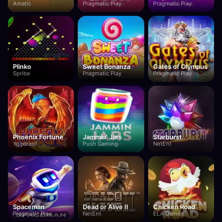
Amatic
Pragmatic Play
Pragmatic Play
Plinko
Sweet Bonanza
Gates of Olympus
Spribe
Pragmatic Play
Pragmatic Play
Phoenix Fortune
Jammin' Jars
Starburst
Yggdrasil
Push Gaming
NetEnt
Spaceman
Dead or Alive II
Chicken Road
Pragmatic Play
NetEnt
ELA Games