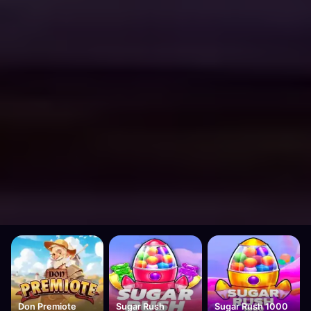
Don Premiote
Sugar Rush
Sugar Rush 1000