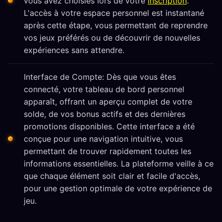
vous avez choisies lors de votre
inscription
.
L'accès à votre espace personnel est instantané
après cette étape, vous permettant de reprendre
vos jeux préférés ou de découvrir de nouvelles
expériences sans attendre.
Interface de Compte: Dès que vous êtes
connecté, votre tableau de bord personnel
apparaît, offrant un aperçu complet de votre
solde, de vos bonus actifs et des dernières
promotions disponibles. Cette interface a été
conçue pour une navigation intuitive, vous
permettant de trouver rapidement toutes les
informations essentielles. La plateforme veille à ce
que chaque élément soit clair et facile d'accès,
pour une gestion optimale de votre expérience de
jeu.